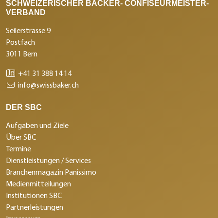
SCHWEIZERISCHER BÄCKER- CONFISEURMEISTER-
VERBAND
Seilerstrasse 9
Postfach
3011 Bern
+41 31 388 14 14
info@swissbaker.ch
DER SBC
Aufgaben und Ziele
Über SBC
Termine
Dienstleistungen / Services
Branchenmagazin Panissimo
Medienmitteilungen
Institutionen SBC
Partnerleistungen