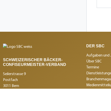
DER SBC
Aufgaben und 
SCHWEIZERISCHER BÄCKER-
Über SBC
CONFISEURMEISTER-VERBAND
Termine
Dienstleistunge
Seilerstrasse 9
Branchenmagaz
Postfach
Medienmitteil
3011 Bern
Institutionen 
+41 31 388 14 14
Partnerleistun
info@swissbaker.ch
Impressum
Datenschutzer