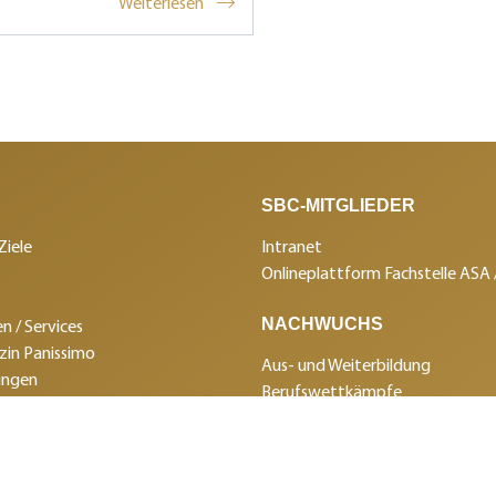
Weiterlesen
SBC-MITGLIEDER
Ziele
Intranet
Onlineplattform Fachstelle ASA
NACHWUCHS
n / Services
in Panissimo
Aus- und Weiterbildung
ungen
Berufswettkämpfe
SBC
Sponsorenclub
gen
klärung