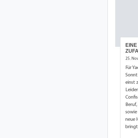
EINE
ZUF
25. No
Für Ya
Sonnt
einst 
Leiden
Confi
Beruf,
sowie 
neue 
bringt