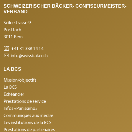
SCHWEIZERISCHER BÄCKER- CONFISEURMEISTER-
VERBAND
Seilerstrasse 9
Postfach
3011 Bern
+41 31 388 14 14
info@swissbaker.ch
LA BCS
Mission/objectifs
La BCS
Echéancier
Prestations de service
Infos «Panissimo»
Communiqués aux medias
Les institutions de la BCS
Prestations de partenaires