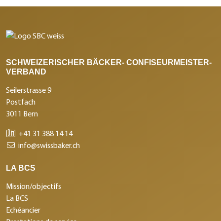
SCHWEIZERISCHER BÄCKER- CONFISEURMEISTER-
VERBAND
Seilerstrasse 9
Postfach
3011 Bern
+41 31 388 14 14
info@swissbaker.ch
LA BCS
Mission/objectifs
La BCS
Echéancier