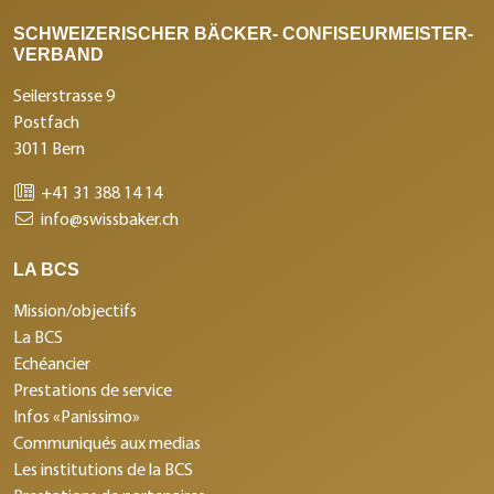
SCHWEIZERISCHER BÄCKER- CONFISEURMEISTER-
VERBAND
Seilerstrasse 9
Postfach
3011 Bern
+41 31 388 14 14
info@swissbaker.ch
LA BCS
Mission/objectifs
La BCS
Echéancier
Prestations de service
Infos «Panissimo»
Communiqués aux medias
Les institutions de la BCS