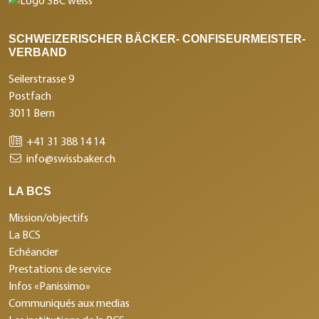
SCHWEIZERISCHER BÄCKER- CONFISEURMEISTER-
VERBAND
Seilerstrasse 9
Postfach
3011 Bern
+41 31 388 14 14
info@swissbaker.ch
LA BCS
Mission/objectifs
La BCS
Echéancier
Prestations de service
Infos «Panissimo»
Communiqués aux medias