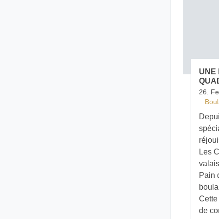
UNE 
QUA
26. F
Boul
Depui
spéci
réjoui
Les C
valais
Pain 
boula
Cette
de co