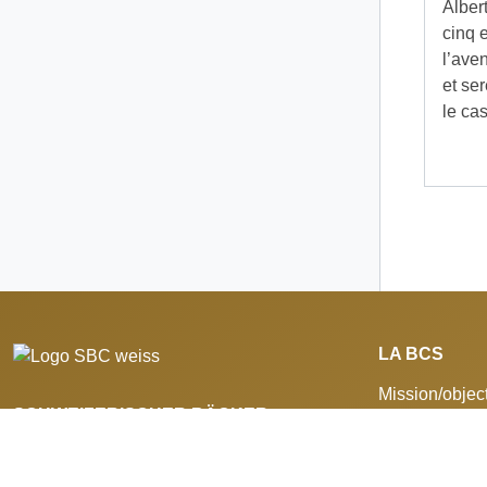
Alber
cinq 
l’aven
et ser
le c
LA BCS
Mission/object
SCHWEIZERISCHER BÄCKER-
La BCS
CONFISEURMEISTER-VERBAND
Echéancier
Prestations de
Seilerstrasse 9