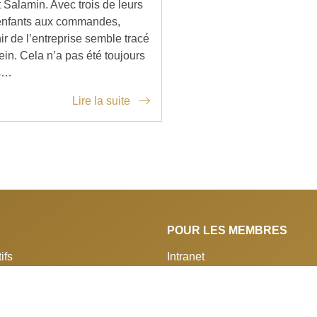
t Salamin. Avec trois de leurs
enfants aux commandes,
ir de l’entreprise semble tracé
ein. Cela n’a pas été toujours
as…
Lire la suite
POUR LES MEMBRES
ifs
Intranet
Onlineplattform ASA / QM
RELÈVE
 service