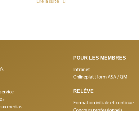
Lire la suite
POUR LES MEMBRES
fs
Intranet
Onlineplattform ASA / QM
RELÈVE
service
mo»
Formation initiale et continue
aux medias
Concours professionnels
s de la BCS
Club des sponsors
 partenaires
 données