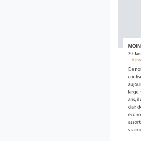
MOIN
20. Ja
Vent
De no
confis
aujour
large.
ans, i
clair 
économ
assort
vraime