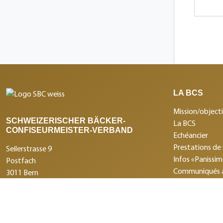
LA BCS
Mission/objecti
SCHWEIZERISCHER BÄCKER-
La BCS
CONFISEURMEISTER-VERBAND
Echéancier
Prestations de 
Seilerstrasse 9
Infos «Panissi
Postfach
Communiqués 
3011 Bern
Les institution
+41 31 388 14 14
Prestations de
info@swissbaker.ch
Imprimer
Protection des