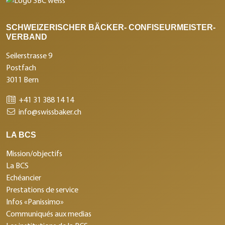
SCHWEIZERISCHER BÄCKER- CONFISEURMEISTER-
VERBAND
Seilerstrasse 9
Postfach
3011 Bern
+41 31 388 14 14
info@swissbaker.ch
LA BCS
Mission/objectifs
La BCS
Echéancier
Prestations de service
Infos «Panissimo»
Communiqués aux medias