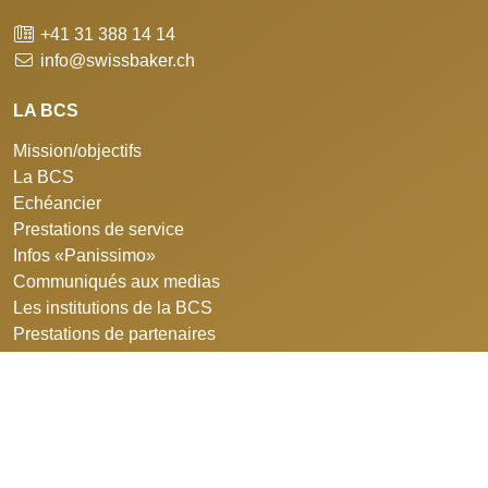
+41 31 388 14 14
info@swissbaker.ch
LA BCS
Mission/objectifs
La BCS
Echéancier
Prestations de service
Infos «Panissimo»
Communiqués aux medias
Les institutions de la BCS
Prestations de partenaires
Imprimer
Protection des données
POUR LES MEMBRES
Intranet