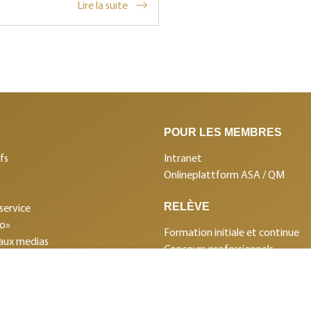
Lire la suite
POUR LES MEMBRES
fs
Intranet
Onlineplattform ASA / QM
RELÈVE
service
mo»
Formation initiale et continue
aux medias
Concours professionnels
s de la BCS
Club des sponsors
 partenaires
 données