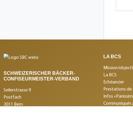
LA BCS
Mission/objecti
SCHWEIZERISCHER BÄCKER-
La BCS
CONFISEURMEISTER-VERBAND
Echéancier
Prestations de 
Seilerstrasse 9
Infos «Panissi
Postfach
Communiqués 
3011 Bern
Les institution
+41 31 388 14 14
Prestations de
info@swissbaker.ch
Imprimer
Protection des