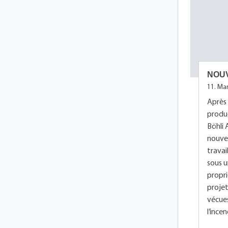
NOU
11. Ma
Après 
produc
Böhli 
nouvel
travai
sous u
propri
projet
vécues
l’incen