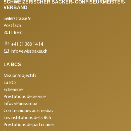
SCHWEIZERISCHER BÄCKER- CONFISEURMEISTER-
VERBAND
Seilerstrasse 9
Postfach
3011 Bern
+41 31 388 14 14
info@swissbaker.ch
LA BCS
Mission/objectifs
La BCS
Echéancier
Prestations de service
Infos «Panissimo»
Communiqués aux medias
Les institutions de la BCS
Prestations de partenaires