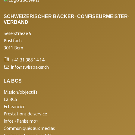
SCHWEIZERISCHER BÄCKER- CONFISEURMEISTER-
VERBAND
Seilerstrasse 9
Postfach
3011 Bern
+41 31 388 14 14
info@swissbaker.ch
LA BCS
Mission/objectifs
La BCS
Echéancier
Prestations de service
Infos «Panissimo»
Communiqués aux medias