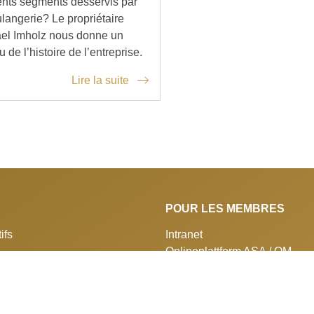
rents segments desservis par
ulangerie? Le propriétaire
el Imholz nous donne un
 de l’histoire de l’entreprise.
Lire la suite
POUR LES MEMBRES
ifs
Intranet
Onlineplattform ASA / QM
RELÈVE
 service
simo»
Formation initiale et continue