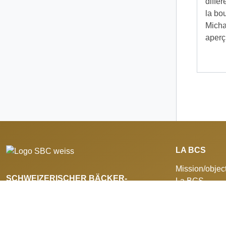
diffé
la bo
Micha
aperçu
LA BCS
Mission/object
SCHWEIZERISCHER BÄCKER-
La BCS
CONFISEURMEISTER-VERBAND
Echéancier
Prestations de
Seilerstrasse 9
Infos «Panis
Postfach