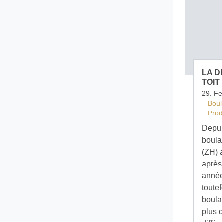
LA D
TOIT
29. F
Boul
Prod
Depui
boula
(ZH) 
après
année
toute
boula
plus 